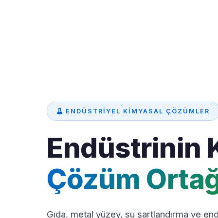
ENDÜSTRIYEL KIMYASAL ÇÖZÜMLER
Endüstrinin 
Çözüm Ortağ
Gıda, metal yüzey, su şartlandırma ve endü