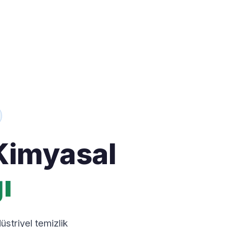
Kimyasal
ı
striyel temizlik