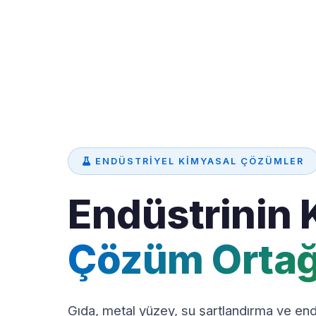
ENDÜSTRIYEL KIMYASAL ÇÖZÜMLER
Endüstrinin 
Çözüm Ortağ
Gıda, metal yüzey, su şartlandırma ve endü