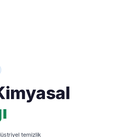
Kimyasal
ı
striyel temizlik