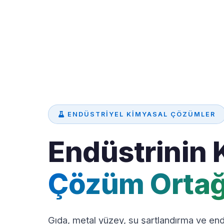
ENDÜSTRIYEL KIMYASAL ÇÖZÜMLER
Endüstrinin 
Çözüm Ortağ
Gıda, metal yüzey, su şartlandırma ve endü