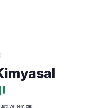
Kimyasal
ı
striyel temizlik