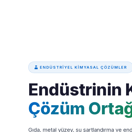
ENDÜSTRIYEL KIMYASAL ÇÖZÜMLER
Endüstrinin 
Çözüm Ortağ
Gıda, metal yüzey, su şartlandırma ve endü