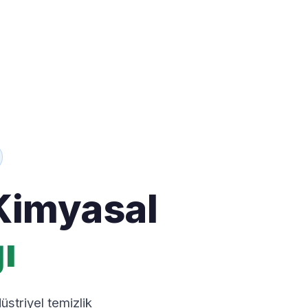
Kimyasal
ı
striyel temizlik